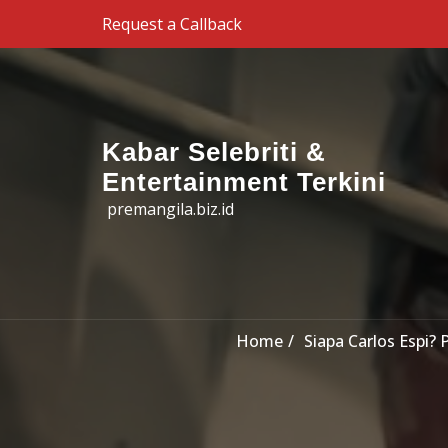
Skip to the content
Request a Callback
Kabar Selebriti &
Entertainment Terkini
premangila.biz.id
Home
Siapa Carlos Espi?