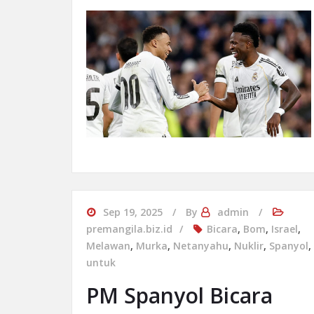
Sep 19, 2025
By
admin
premangila.biz.id
Bicara
,
Bom
,
Israel
,
Melawan
,
Murka
,
Netanyahu
,
Nuklir
,
Spanyol
,
untuk
PM Spanyol Bicara