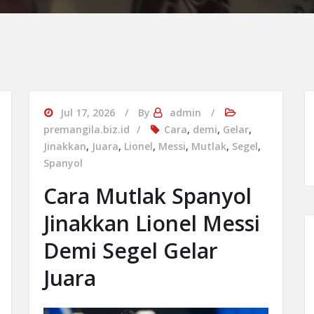
Jul 17, 2026
By
admin
premangila.biz.id
Cara
,
demi
,
Gelar
,
Jinakkan
,
Juara
,
Lionel
,
Messi
,
Mutlak
,
Segel
,
Spanyol
Cara Mutlak Spanyol
Jinakkan Lionel Messi
Demi Segel Gelar
Juara