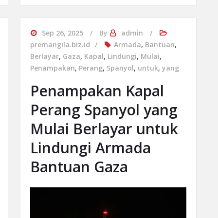
Sep 26, 2025
By
admin
premangila.biz.id
Armada
,
Bantuan
,
Berlayar
,
Gaza
,
Kapal
,
Lindungi
,
Mulai
,
Penampakan
,
Perang
,
Spanyol
,
untuk
,
yang
Penampakan Kapal
Perang Spanyol yang
Mulai Berlayar untuk
Lindungi Armada
Bantuan Gaza