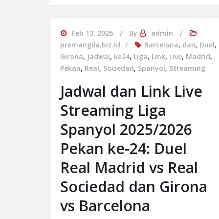
Feb 13, 2026
By
admin
premangila.biz.id
Barcelona
,
dan
,
Duel
,
Girona
,
Jadwal
,
ke24
,
Liga
,
Link
,
Live
,
Madrid
,
Pekan
,
Real
,
Sociedad
,
Spanyol
,
Streaming
Jadwal dan Link Live
Streaming Liga
Spanyol 2025/2026
Pekan ke-24: Duel
Real Madrid vs Real
Sociedad dan Girona
vs Barcelona