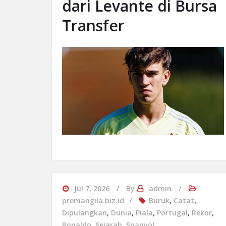
dari Levante di Bursa
Transfer
Jul 7, 2026
By
admin
premangila.biz.id
Buruk
,
Catat
,
Dipulangkan
,
Dunia
,
Piala
,
Portugal
,
Rekor
,
Ronaldo
,
Sejarah
,
Spanyol