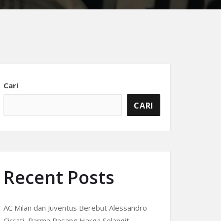
Cari
CARI
Recent Posts
AC Milan dan Juventus Berebut Alessandro
Circati, Parma Pasang Harga Selangit