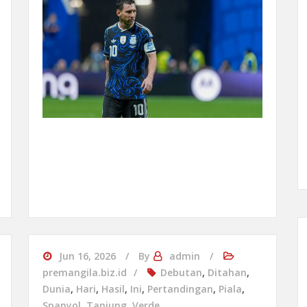
Jun 16, 2026
By
admin
premangila.biz.id
Debutan
,
Ditahan
,
Dunia
,
Hari
,
Hasil
,
Ini
,
Pertandingan
,
Piala
,
Spanyol
,
Tanjung
,
Verde