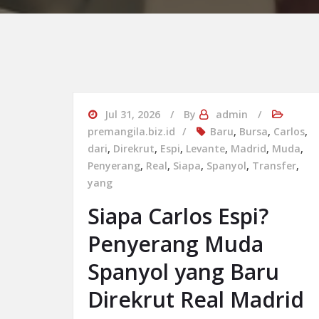
Jul 31, 2026
By
admin
premangila.biz.id
Baru
,
Bursa
,
Carlos
,
dari
,
Direkrut
,
Espi
,
Levante
,
Madrid
,
Muda
,
Penyerang
,
Real
,
Siapa
,
Spanyol
,
Transfer
,
yang
Siapa Carlos Espi?
Penyerang Muda
Spanyol yang Baru
Direkrut Real Madrid