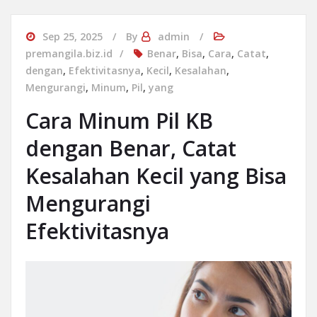
Sep 25, 2025
By
admin
premangila.biz.id
Benar
,
Bisa
,
Cara
,
Catat
,
dengan
,
Efektivitasnya
,
Kecil
,
Kesalahan
,
Mengurangi
,
Minum
,
Pil
,
yang
Cara Minum Pil KB
dengan Benar, Catat
Kesalahan Kecil yang Bisa
Mengurangi
Efektivitasnya