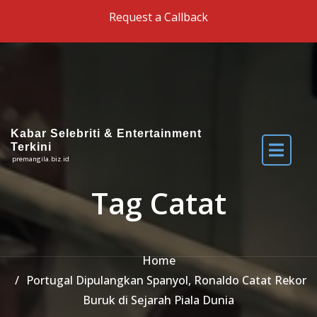
Skip to the content
Request a Callback
Kabar Selebriti & Entertainment
Terkini
premangila.biz.id
Tag Catat
Home
Portugal Dipulangkan Spanyol, Ronaldo Catat Rekor
Buruk di Sejarah Piala Dunia