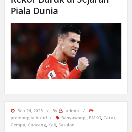
Piala Dunia
Sep 26, 2025
By
admin
premangila.biz.id
Banyuwangi
,
BMKG
,
Catat
,
Gempa
,
Guncang
,
Kali
,
Susulan