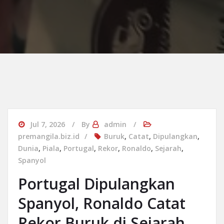
Jul 7, 2026
By
admin
premangila.biz.id
Buruk
,
Catat
,
Dipulangkan
,
Dunia
,
Piala
,
Portugal
,
Rekor
,
Ronaldo
,
Sejarah
,
Spanyol
Portugal Dipulangkan
Spanyol, Ronaldo Catat
Rekor Buruk di Sejarah