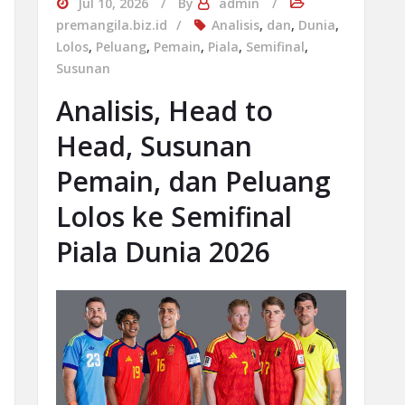
Jul 10, 2026
By
admin
premangila.biz.id
Analisis
,
dan
,
Dunia
,
Lolos
,
Peluang
,
Pemain
,
Piala
,
Semifinal
,
Susunan
Analisis, Head to
Head, Susunan
Pemain, dan Peluang
Lolos ke Semifinal
Piala Dunia 2026