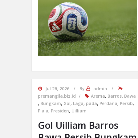
Jul 26, 2026
By
admin
premangila.biz.id
Arema
,
Barros
,
Bawa
,
Bungkam
,
Gol
,
Laga
,
pada
,
Perdana
,
Persib
,
Piala
,
Presiden
,
Uilliam
Gol Uilliam Barros
Bawa Persib Bungkam