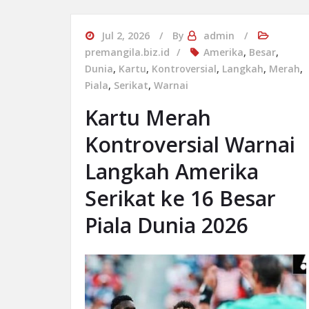
Jul 2, 2026
By
admin
premangila.biz.id
Amerika
,
Besar
,
Dunia
,
Kartu
,
Kontroversial
,
Langkah
,
Merah
,
Piala
,
Serikat
,
Warnai
Kartu Merah
Kontroversial Warnai
Langkah Amerika
Serikat ke 16 Besar
Piala Dunia 2026