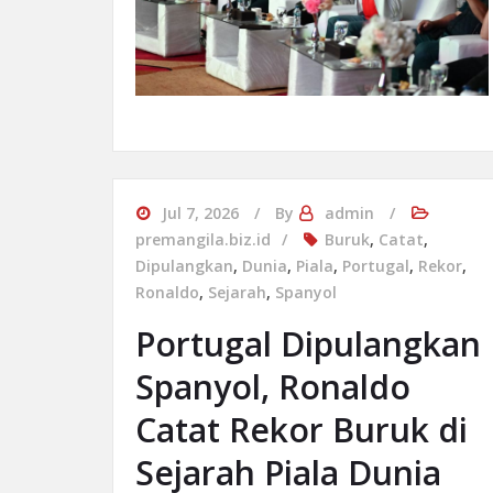
Jul 7, 2026
By
admin
premangila.biz.id
Buruk
,
Catat
,
Dipulangkan
,
Dunia
,
Piala
,
Portugal
,
Rekor
,
Ronaldo
,
Sejarah
,
Spanyol
Portugal Dipulangkan
Spanyol, Ronaldo
Catat Rekor Buruk di
Sejarah Piala Dunia