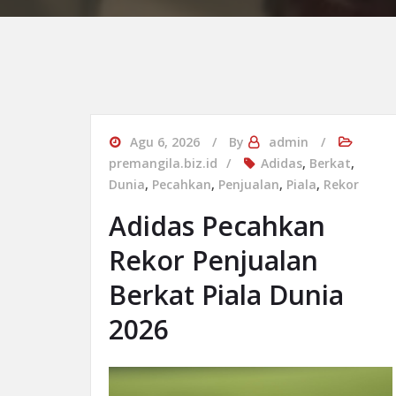
Agu 6, 2026
By
admin
premangila.biz.id
Adidas
,
Berkat
,
Dunia
,
Pecahkan
,
Penjualan
,
Piala
,
Rekor
Adidas Pecahkan
Rekor Penjualan
Berkat Piala Dunia
2026