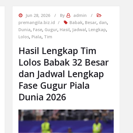
Jun 28, 2026
By
admin
premangila.biz.id
Babak
,
Besar
,
dan
,
Dunia
,
Fase
,
Gugur
,
Hasil
,
Jadwal
,
Lengkap
,
Lolos
,
Piala
,
Tim
Hasil Lengkap Tim
Lolos Babak 32 Besar
dan Jadwal Lengkap
Fase Gugur Piala
Dunia 2026