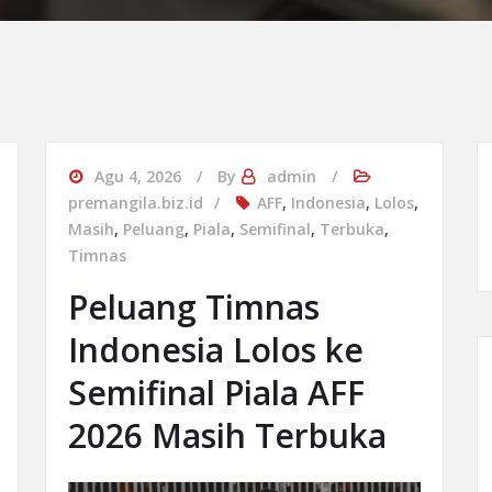
Agu 4, 2026
By
admin
premangila.biz.id
AFF
,
Indonesia
,
Lolos
,
Masih
,
Peluang
,
Piala
,
Semifinal
,
Terbuka
,
Timnas
Peluang Timnas
Indonesia Lolos ke
Semifinal Piala AFF
2026 Masih Terbuka