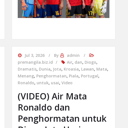
Jul 3, 2026
By
admin
premangila.biz.id
Air
,
dan
,
Diogo
,
Dramatis
,
Dunia
,
Jota
,
Kroasia
,
Lawan
,
Mata
,
Menang
,
Penghormatan
,
Piala
,
Portugal
,
Ronaldo
,
untuk
,
usai
,
Video
(VIDEO) Air Mata
Ronaldo dan
Penghormatan untuk