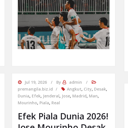
Jul 19, 2026
By
admin
premangila.biz.id
Angkut
,
City
,
Desak
,
Dunia
,
Efek
,
Jenderal
,
Jose
,
Madrid
,
Man
,
Mourinho
,
Piala
,
Real
Efek Piala Dunia 2026!
Jose Mourinho Desak