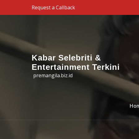
Skip to the content
Request a Callback
Kabar Selebriti &
Entertainment Terkini
premangila.biz.id
Ho