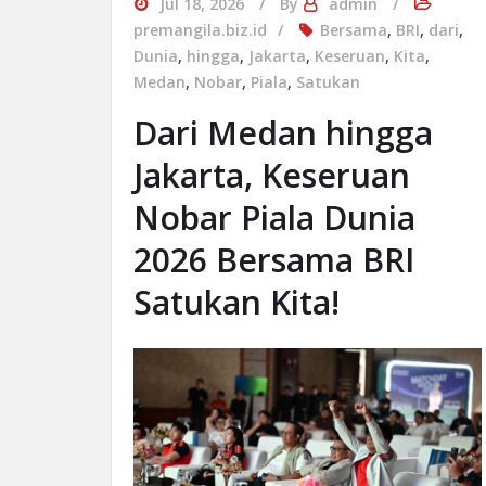
Jul 18, 2026
By
admin
premangila.biz.id
Bersama
,
BRI
,
dari
,
Dunia
,
hingga
,
Jakarta
,
Keseruan
,
Kita
,
Medan
,
Nobar
,
Piala
,
Satukan
Dari Medan hingga
Jakarta, Keseruan
Nobar Piala Dunia
2026 Bersama BRI
Satukan Kita!