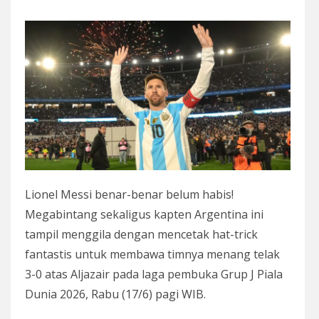
Lionel Messi benar-benar belum habis!
Megabintang sekaligus kapten Argentina ini
tampil menggila dengan mencetak hat-trick
fantastis untuk membawa timnya menang telak
3-0 atas Aljazair pada laga pembuka Grup J Piala
Dunia 2026, Rabu (17/6) pagi WIB.