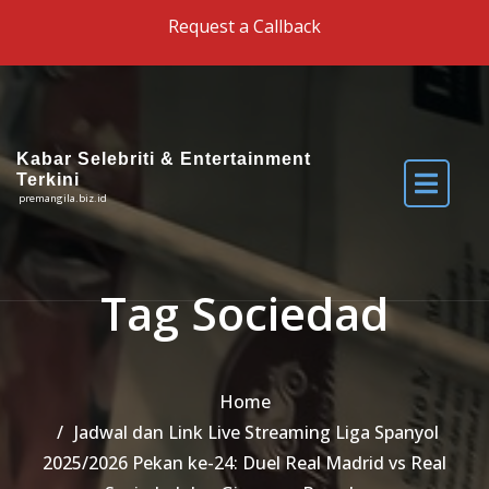
Skip to the content
Request a Callback
Kabar Selebriti & Entertainment
Terkini
premangila.biz.id
Tag Sociedad
Home
Jadwal dan Link Live Streaming Liga Spanyol
2025/2026 Pekan ke-24: Duel Real Madrid vs Real