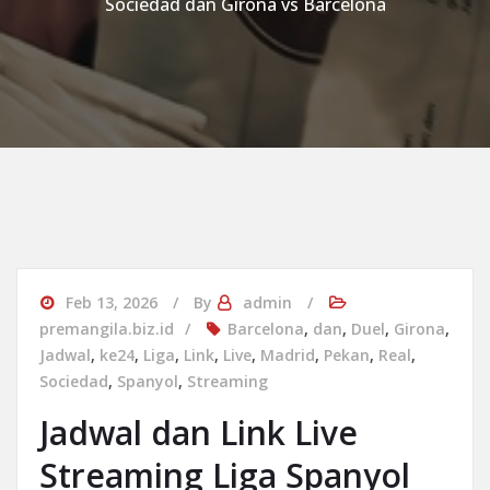
Sociedad dan Girona vs Barcelona
Feb 13, 2026
By
admin
premangila.biz.id
Barcelona
,
dan
,
Duel
,
Girona
,
Jadwal
,
ke24
,
Liga
,
Link
,
Live
,
Madrid
,
Pekan
,
Real
,
Sociedad
,
Spanyol
,
Streaming
Jadwal dan Link Live
Streaming Liga Spanyol