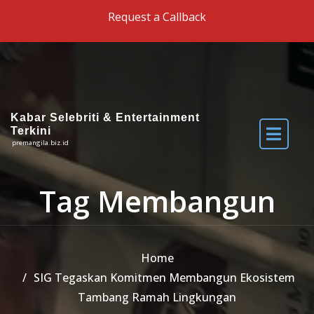
Skip to the content
Request a Callback
Kabar Selebriti & Entertainment
Terkini
premangila.biz.id
Tag Membangun
Home
SIG Tegaskan Komitmen Membangun Ekosistem
Tambang Ramah Lingkungan