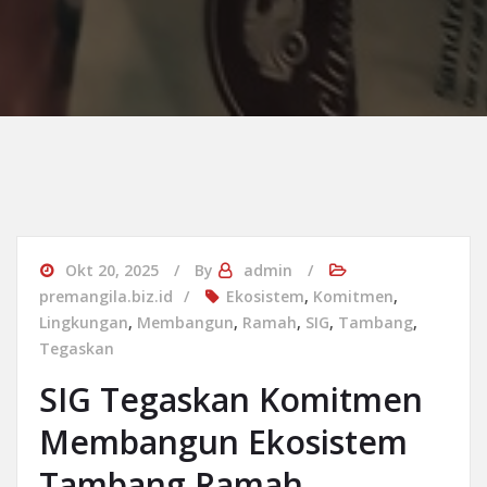
Okt 20, 2025
By
admin
premangila.biz.id
Ekosistem
,
Komitmen
,
Lingkungan
,
Membangun
,
Ramah
,
SIG
,
Tambang
,
Tegaskan
SIG Tegaskan Komitmen
Membangun Ekosistem
Tambang Ramah