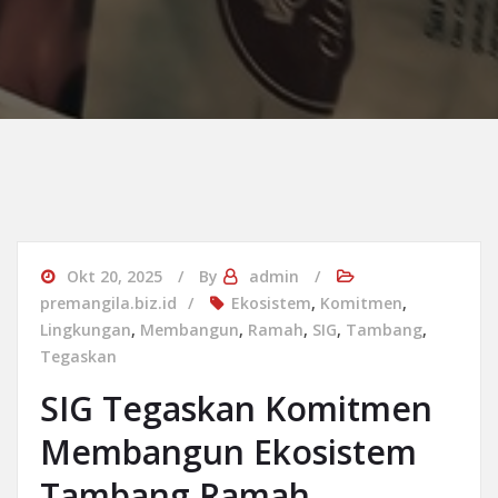
Okt 20, 2025
By
admin
premangila.biz.id
Ekosistem
,
Komitmen
,
Lingkungan
,
Membangun
,
Ramah
,
SIG
,
Tambang
,
Tegaskan
SIG Tegaskan Komitmen
Membangun Ekosistem
Tambang Ramah