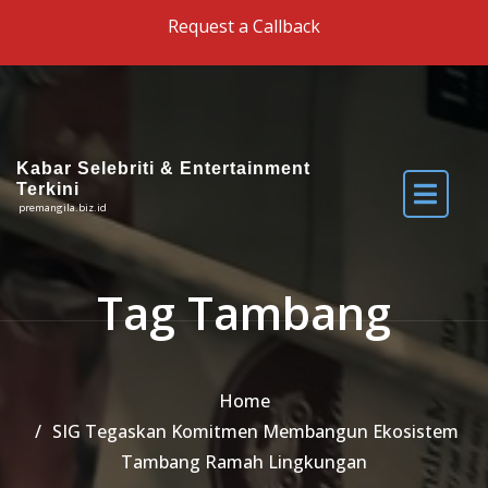
Skip to the content
Request a Callback
Kabar Selebriti & Entertainment
Terkini
premangila.biz.id
Tag Tambang
Home
SIG Tegaskan Komitmen Membangun Ekosistem
Tambang Ramah Lingkungan