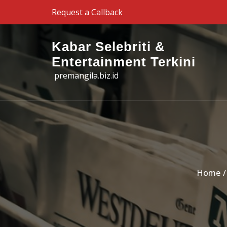
Skip to the content
Request a Callback
Kabar Selebriti &
Entertainment Terkini
premangila.biz.id
Home