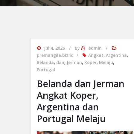
Jul 4, 2026
By
admin
premangila.biz.id
Angkat
,
Argentina
,
Belanda
,
dan
,
Jerman
,
Koper
,
Melaju
,
Portugal
Belanda dan Jerman
Angkat Koper,
Argentina dan
Portugal Melaju