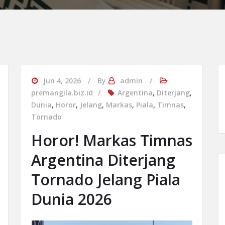
Jun 4, 2026
By
admin
premangila.biz.id
Argentina
,
Diterjang
,
Dunia
,
Horor
,
Jelang
,
Markas
,
Piala
,
Timnas
,
Tornado
Horor! Markas Timnas
Argentina Diterjang
Tornado Jelang Piala
Dunia 2026