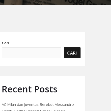
Cari
CARI
Recent Posts
AC Milan dan Juventus Berebut Alessandro
Circati, Parma Pasang Harga Selangit