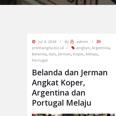
Jul 4, 2026
By
admin
premangila.biz.id
Angkat
,
Argentina
,
Belanda
,
dan
,
Jerman
,
Koper
,
Melaju
,
Portugal
Belanda dan Jerman
Angkat Koper,
Argentina dan
Portugal Melaju