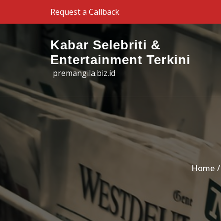
Skip to the content
Request a Callback
Kabar Selebriti &
Entertainment Terkini
premangila.biz.id
Home