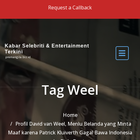
Skip to the content
Request a Callback
Kabar Selebriti & Entertainment
Terkini
premangila.biz.id
Tag Weel
Home
Profil David van Weel, Menlu Belanda yang Minta
Maaf karena Patrick Kluiverth Gagal Bawa Indonesia