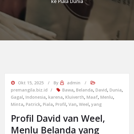
ke Piala Dunia
Okt 15, 2025
By
admin
premangila.biz.id
Bawa
,
Belanda
,
David
,
Dunia
,
Gagal
,
Indonesia
,
karena
,
Kluiverth
,
Maaf
,
Menlu
,
Minta
,
Patrick
,
Piala
,
Profil
,
Van
,
Weel
,
yang
Profil David van Weel,
Menlu Belanda yang