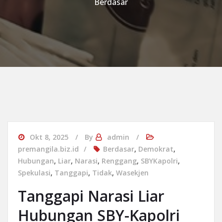
Berdasar
Okt 8, 2025
By
admin
premangila.biz.id
Berdasar
,
Demokrat
,
Hubungan
,
Liar
,
Narasi
,
Renggang
,
SBYKapolri
,
Spekulasi
,
Tanggapi
,
Tidak
,
Wasekjen
Tanggapi Narasi Liar
Hubungan SBY-Kapolri