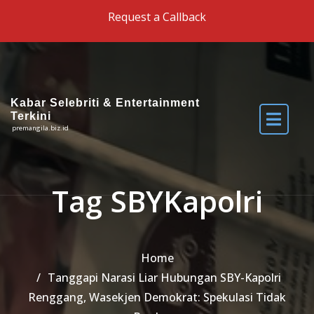
Skip to the content
Request a Callback
Kabar Selebriti & Entertainment
Terkini
premangila.biz.id
Tag SBYKapolri
Home
Tanggapi Narasi Liar Hubungan SBY-Kapolri
Renggang, Wasekjen Demokrat: Spekulasi Tidak