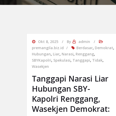
Okt 8, 2025
By
admin
premangila.biz.id
Berdasar
,
Demokrat
,
Hubungan
,
Liar
,
Narasi
,
Renggang
,
SBYKapolri
,
Spekulasi
,
Tanggapi
,
Tidak
,
Wasekjen
Tanggapi Narasi Liar
Hubungan SBY-
Kapolri Renggang,
Wasekjen Demokrat: