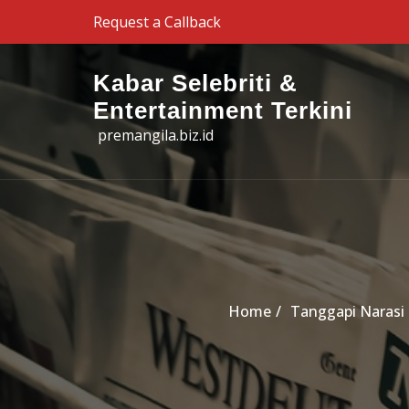
Skip to the content
Request a Callback
Kabar Selebriti &
Entertainment Terkini
premangila.biz.id
Home
Tanggapi Narasi