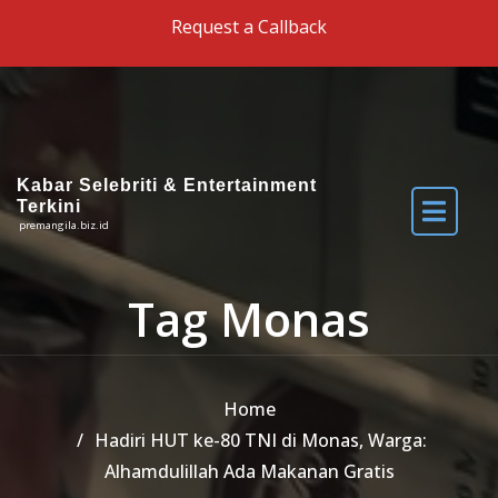
Skip to the content
Request a Callback
Kabar Selebriti & Entertainment
Terkini
premangila.biz.id
Tag Monas
Home
Hadiri HUT ke-80 TNI di Monas, Warga:
Alhamdulillah Ada Makanan Gratis