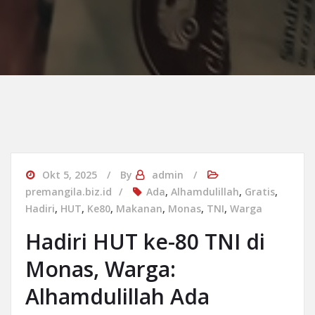
Okt 5, 2025
By
admin
premangila.biz.id
Ada
,
Alhamdulillah
,
Gratis
,
Hadiri
,
HUT
,
Ke80
,
Makanan
,
Monas
,
TNI
,
Warga
Hadiri HUT ke-80 TNI di
Monas, Warga:
Alhamdulillah Ada