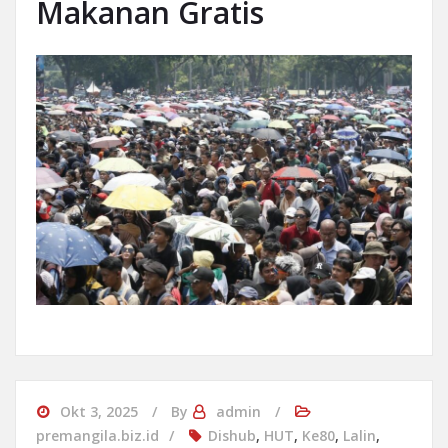
Makanan Gratis
Okt 3, 2025
By
admin
premangila.biz.id
Dishub
,
HUT
,
Ke80
,
Lalin
,