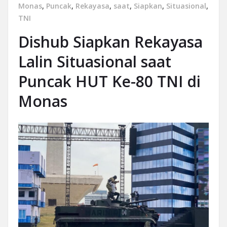
Monas
,
Puncak
,
Rekayasa
,
saat
,
Siapkan
,
Situasional
,
TNI
Dishub Siapkan Rekayasa
Lalin Situasional saat
Puncak HUT Ke-80 TNI di
Monas