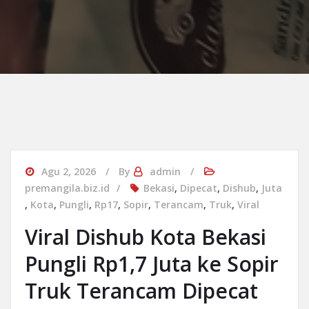
Agu 2, 2026
By
admin
premangila.biz.id
Bekasi
,
Dipecat
,
Dishub
,
Juta
,
Kota
,
Pungli
,
Rp17
,
Sopir
,
Terancam
,
Truk
,
Viral
Viral Dishub Kota Bekasi
Pungli Rp1,7 Juta ke Sopir
Truk Terancam Dipecat