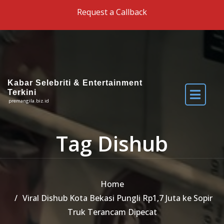
Skip to the content
Request a Callback
Kabar Selebriti & Entertainment
Terkini
premangila.biz.id
Tag Dishub
Home
Viral Dishub Kota Bekasi Pungli Rp1,7 Juta ke Sopir
Truk Terancam Dipecat