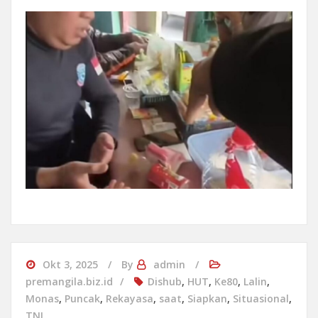
Okt 3, 2025
By
admin
premangila.biz.id
Dishub
,
HUT
,
Ke80
,
Lalin
,
Monas
,
Puncak
,
Rekayasa
,
saat
,
Siapkan
,
Situasional
,
TNI