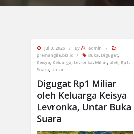
Jul 3, 2026
By
admin
premangila.biz.id
Buka
,
Digugat
,
Keisya
,
Keluarga
,
Levronka
,
Miliar
,
oleh
,
Rp1
,
Suara
,
Untar
Digugat Rp1 Miliar
oleh Keluarga Keisya
Levronka, Untar Buka
Suara