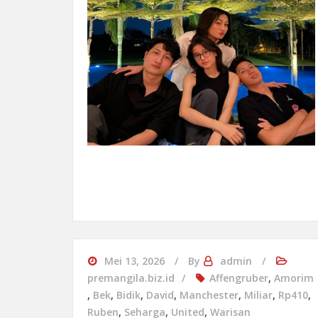
Mei 13, 2026
By
admin
premangila.biz.id
Affengruber
,
Amorim
,
Bek
,
Bidik
,
David
,
Manchester
,
Miliar
,
Rp410
,
Ruben
,
Seharga
,
United
,
Warisan