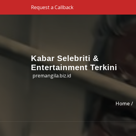
Skip to the content
Request a Callback
Kabar Selebriti &
Entertainment Terkini
premangila.biz.id
Home