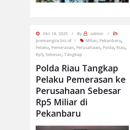
Okt 16, 2025
By
admin
premangila.biz.id
Miliar
,
Pekanbaru
,
Pelaku
,
Pemerasan
,
Perusahaan
,
Polda
,
Riau
,
Rp5
,
Sebesar
,
Tangkap
Polda Riau Tangkap
Pelaku Pemerasan ke
Perusahaan Sebesar
Rp5 Miliar di
Pekanbaru