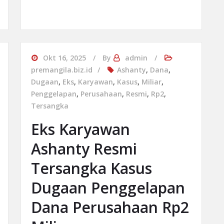
Okt 16, 2025
By
admin
premangila.biz.id
Ashanty
,
Dana
,
Dugaan
,
Eks
,
Karyawan
,
Kasus
,
Miliar
,
Penggelapan
,
Perusahaan
,
Resmi
,
Rp2
,
Tersangka
Eks Karyawan
Ashanty Resmi
Tersangka Kasus
Dugaan Penggelapan
Dana Perusahaan Rp2