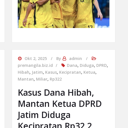
Okt 2, 2025
By
admin
premangila.biz.id
Dana
,
Diduga
,
DPRD
,
Hibah
,
Jatim
,
Kasus
,
Kecipratan
,
Ketua
,
Mantan
,
Miliar
,
Rp322
Kasus Dana Hibah,
Mantan Ketua DPRD
Jatim Diduga
Kecipratan Rp32,2