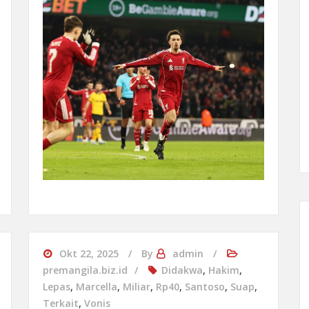
Okt 22, 2025
By
admin
premangila.biz.id
Didakwa
,
Hakim
,
Lepas
,
Marcella
,
Miliar
,
Rp40
,
Santoso
,
Suap
,
Terkait
,
Vonis