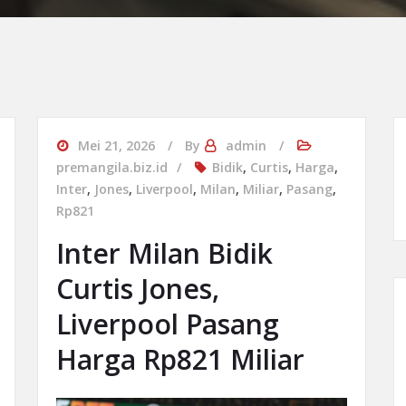
Mei 21, 2026
By
admin
premangila.biz.id
Bidik
,
Curtis
,
Harga
,
Inter
,
Jones
,
Liverpool
,
Milan
,
Miliar
,
Pasang
,
Rp821
Inter Milan Bidik
Curtis Jones,
Liverpool Pasang
Harga Rp821 Miliar