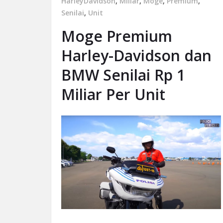
HarleyDavidson
,
Miliar
,
Moge
,
Premium
,
Senilai
,
Unit
Moge Premium
Harley-Davidson dan
BMW Senilai Rp 1
Miliar Per Unit