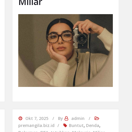
Miliar
Okt 7, 2025
By
admin
premangila.biz.id
Buntut
,
Denda
,