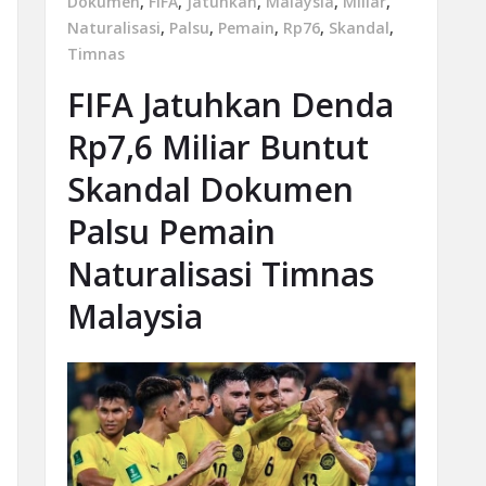
Dokumen
,
FIFA
,
Jatuhkan
,
Malaysia
,
Miliar
,
Naturalisasi
,
Palsu
,
Pemain
,
Rp76
,
Skandal
,
Timnas
FIFA Jatuhkan Denda
Rp7,6 Miliar Buntut
Skandal Dokumen
Palsu Pemain
Naturalisasi Timnas
Malaysia