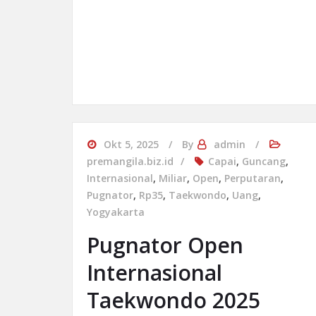
Okt 5, 2025
By
admin
premangila.biz.id
Capai
,
Guncang
,
Internasional
,
Miliar
,
Open
,
Perputaran
,
Pugnator
,
Rp35
,
Taekwondo
,
Uang
,
Yogyakarta
Pugnator Open
Internasional
Taekwondo 2025