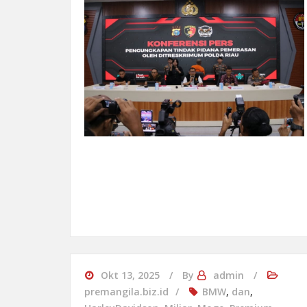
Okt 13, 2025
By
admin
premangila.biz.id
BMW
,
dan
,