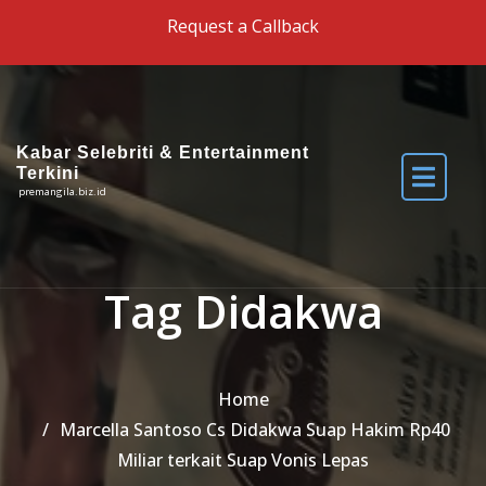
Skip to the content
Request a Callback
Kabar Selebriti & Entertainment
Terkini
premangila.biz.id
Tag Didakwa
Home
Marcella Santoso Cs Didakwa Suap Hakim Rp40
Miliar terkait Suap Vonis Lepas