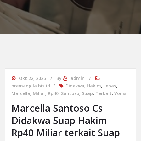
Okt 22, 2025
By
admin
premangila.biz.id
Didakwa
,
Hakim
,
Lepas
,
Marcella
,
Miliar
,
Rp40
,
Santoso
,
Suap
,
Terkait
,
Vonis
Marcella Santoso Cs
Didakwa Suap Hakim
Rp40 Miliar terkait Suap