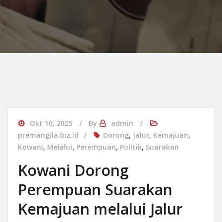
Okt 10, 2025
By
admin
premangila.biz.id
Dorong
,
Jalur
,
Kemajuan
,
Kowani
,
Melalui
,
Perempuan
,
Politik
,
Suarakan
Kowani Dorong
Perempuan Suarakan
Kemajuan melalui Jalur