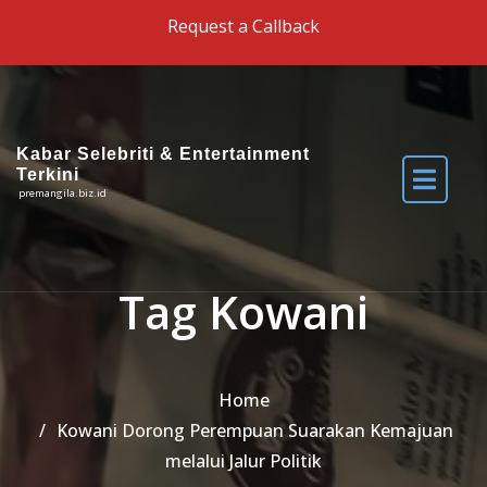
Skip to the content
Request a Callback
Kabar Selebriti & Entertainment
Terkini
premangila.biz.id
Tag Kowani
Home
Kowani Dorong Perempuan Suarakan Kemajuan
melalui Jalur Politik