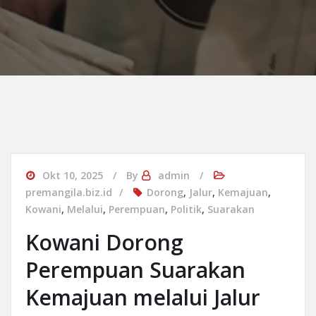
Okt 10, 2025
By
admin
premangila.biz.id
Dorong
,
Jalur
,
Kemajuan
,
Kowani
,
Melalui
,
Perempuan
,
Politik
,
Suarakan
Kowani Dorong
Perempuan Suarakan
Kemajuan melalui Jalur