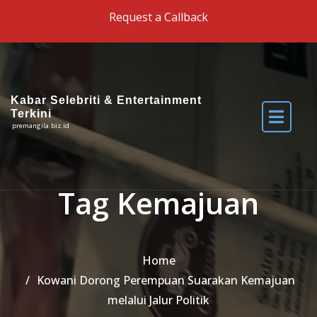
Skip to the content
Request a Callback
Kabar Selebriti & Entertainment
Terkini
premangila.biz.id
Tag Kemajuan
Home
Kowani Dorong Perempuan Suarakan Kemajuan
melalui Jalur Politik