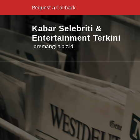
Skip to the content
Request a Callback
Kabar Selebriti &
Entertainment Terkini
premangila.biz.id