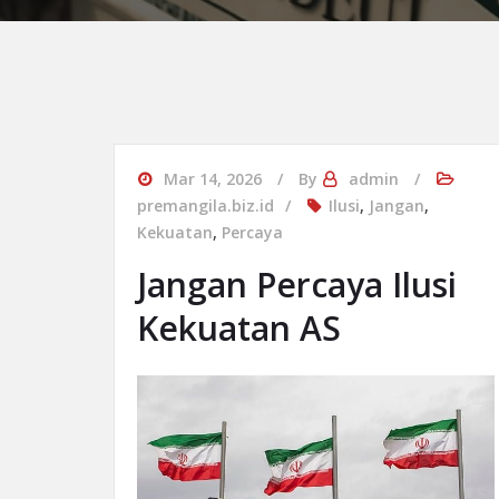
Mar 14, 2026
By
admin
premangila.biz.id
Ilusi
,
Jangan
,
Kekuatan
,
Percaya
Jangan Percaya Ilusi
Kekuatan AS