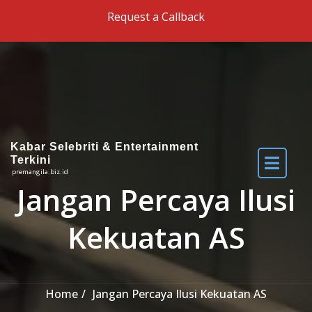
Skip to the content
Request a Callback
Kabar Selebriti & Entertainment
Terkini
premangila.biz.id
Jangan Percaya Ilusi
Kekuatan AS
Home
Jangan Percaya Ilusi Kekuatan AS