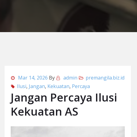
Mar 14, 2026
By
admin
premangila.biz.id
Ilusi
,
Jangan
,
Kekuatan
,
Percaya
Jangan Percaya Ilusi
Kekuatan AS