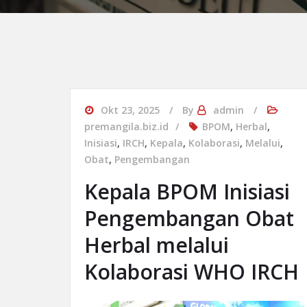
Okt 23, 2025
By
admin
premangila.biz.id
BPOM
,
Herbal
,
Inisiasi
,
IRCH
,
Kepala
,
Kolaborasi
,
Melalui
,
Obat
,
Pengembangan
Kepala BPOM Inisiasi
Pengembangan Obat
Herbal melalui
Kolaborasi WHO IRCH