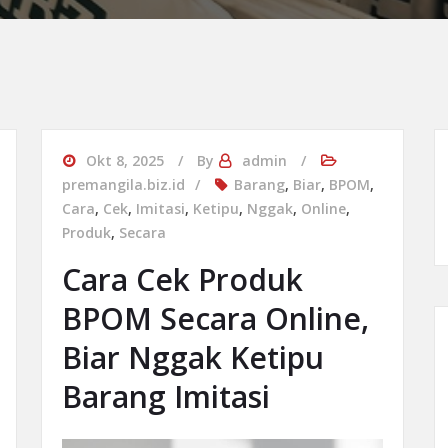
Okt 8, 2025
By
admin
premangila.biz.id
Barang
,
Biar
,
BPOM
,
Cara
,
Cek
,
Imitasi
,
Ketipu
,
Nggak
,
Online
,
Produk
,
Secara
Cara Cek Produk
BPOM Secara Online,
Biar Nggak Ketipu
Barang Imitasi