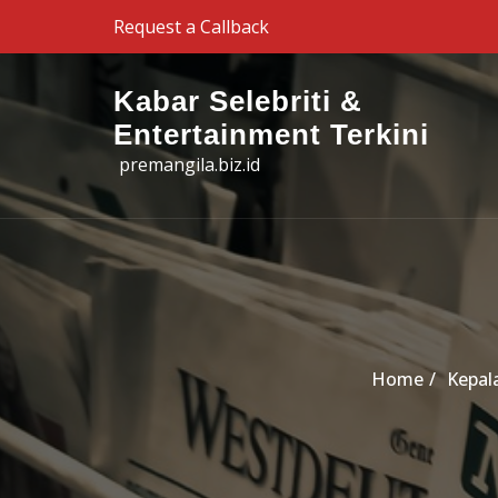
Skip to the content
Request a Callback
Kabar Selebriti &
Entertainment Terkini
premangila.biz.id
Home
Kepal