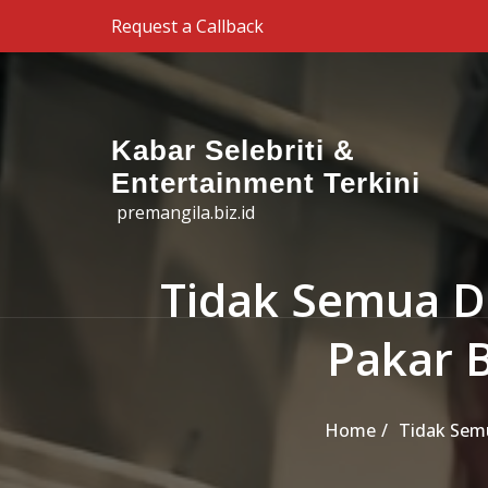
Skip to the content
Request a Callback
Kabar Selebriti &
Entertainment Terkini
premangila.biz.id
Tidak Semua Da
Pakar 
Home
Tidak Semu