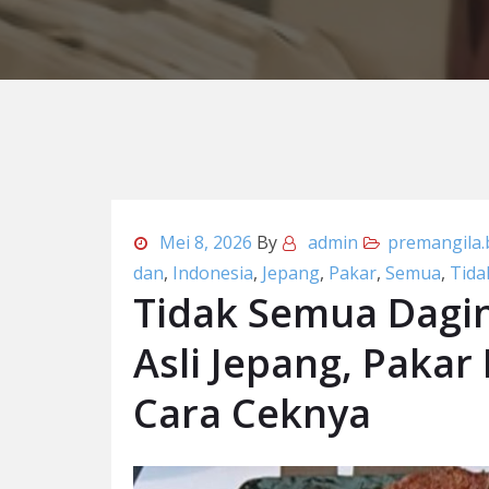
Mei 8, 2026
By
admin
premangila.b
dan
,
Indonesia
,
Jepang
,
Pakar
,
Semua
,
Tida
Tidak Semua Dagin
Asli Jepang, Pakar
Cara Ceknya