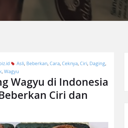
iz.id
Asli
,
Beberkan
,
Cara
,
Ceknya
,
Ciri
,
Daging
,
k
,
Wagyu
g Wagyu di Indonesia
 Beberkan Ciri dan