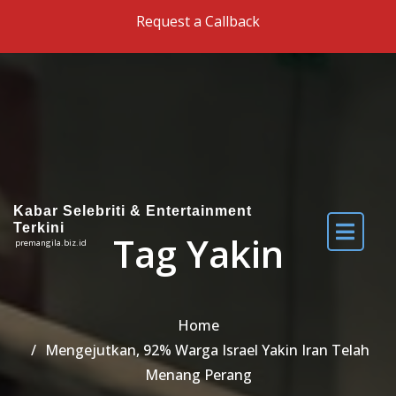
Skip to the content
Request a Callback
Kabar Selebriti & Entertainment
Terkini
Tag Yakin
premangila.biz.id
Home
Mengejutkan, 92% Warga Israel Yakin Iran Telah
Menang Perang