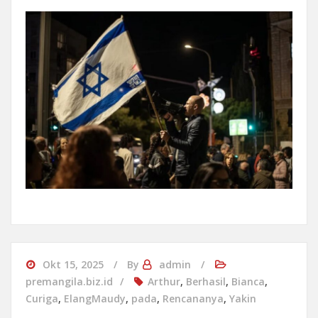
Okt 15, 2025
By
admin
premangila.biz.id
Arthur
,
Berhasil
,
Bianca
,
Curiga
,
ElangMaudy
,
pada
,
Rencananya
,
Yakin