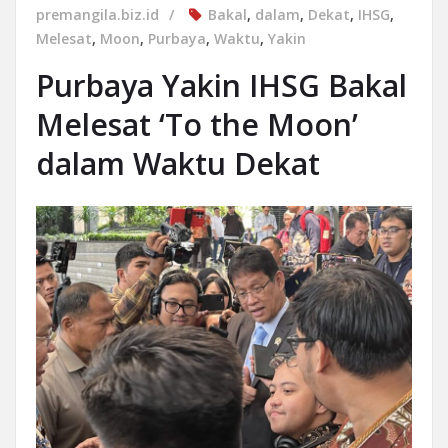
premangila.biz.id
Bakal
,
dalam
,
Dekat
,
IHSG
,
Melesat
,
Moon
,
Purbaya
,
Waktu
,
Yakin
Purbaya Yakin IHSG Bakal
Melesat ‘To the Moon’
dalam Waktu Dekat