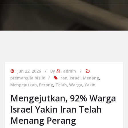
Jun 22, 2026
By
admin
premangila.biz.id
Iran
,
Israel
,
Menang
,
Mengejutkan
,
Perang
,
Telah
,
Warga
,
Yakin
Mengejutkan, 92% Warga
Israel Yakin Iran Telah
Menang Perang