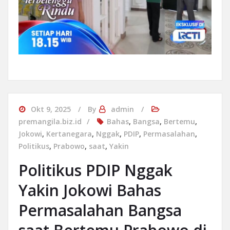
Okt 9, 2025
By
admin
premangila.biz.id
Bahas
,
Bangsa
,
Bertemu
,
Jokowi
,
Kertanegara
,
Nggak
,
PDIP
,
Permasalahan
,
Politikus
,
Prabowo
,
saat
,
Yakin
Politikus PDIP Nggak
Yakin Jokowi Bahas
Permasalahan Bangsa