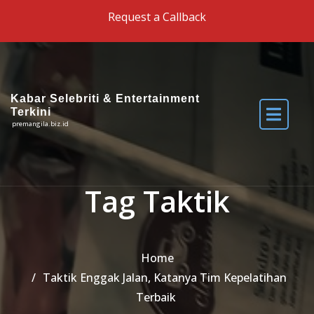
Skip to the content
Request a Callback
Kabar Selebriti & Entertainment
Terkini
premangila.biz.id
Tag Taktik
Home
Taktik Enggak Jalan, Katanya Tim Kepelatihan
Terbaik