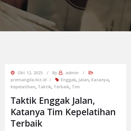
Okt 12, 2025
By
admin
premangila.biz.id
Enggak
,
Jalan
,
Katanya
,
Kepelatihan
,
Taktik
,
Terbaik
,
Tim
Taktik Enggak Jalan,
Katanya Tim Kepelatihan
Terbaik