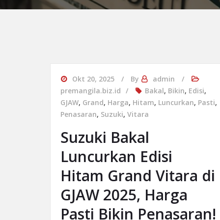
Okt 20, 2025
By
admin
premangila.biz.id
Bakal
,
Bikin
,
Edisi
,
GJAW
,
Grand
,
Harga
,
Hitam
,
Luncurkan
,
Pasti
,
Penasaran
,
Suzuki
,
Vitara
Suzuki Bakal
Luncurkan Edisi
Hitam Grand Vitara di
GJAW 2025, Harga
Pasti Bikin Penasaran!