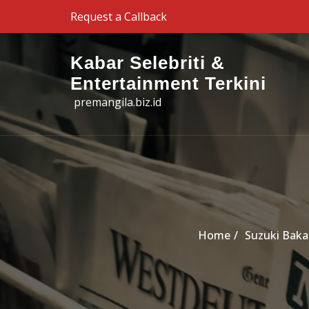
Skip to the content
Request a Callback
Kabar Selebriti &
Entertainment Terkini
premangila.biz.id
Home
Suzuki Baka