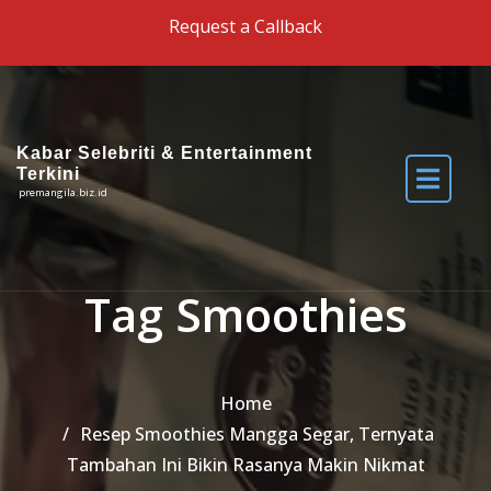
Skip to the content
Request a Callback
Kabar Selebriti & Entertainment
Terkini
premangila.biz.id
Tag Smoothies
Home
Resep Smoothies Mangga Segar, Ternyata
Tambahan Ini Bikin Rasanya Makin Nikmat