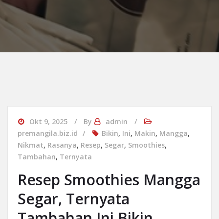
Okt 9, 2025
By
admin
premangila.biz.id
Bikin
,
Ini
,
Makin
,
Mangga
,
Nikmat
,
Rasanya
,
Resep
,
Segar
,
Smoothies
,
Tambahan
,
Ternyata
Resep Smoothies Mangga
Segar, Ternyata
Tambahan Ini Bikin