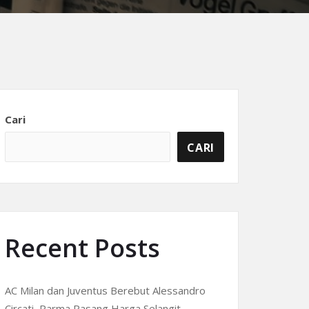
Cari
CARI
Recent Posts
AC Milan dan Juventus Berebut Alessandro
Circati, Parma Pasang Harga Selangit