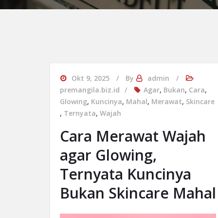
Okt 9, 2025
By
admin
premangila.biz.id
Agar
,
Bukan
,
Cara
,
Glowing
,
Kuncinya
,
Mahal
,
Merawat
,
Skincare
,
Ternyata
,
Wajah
Cara Merawat Wajah
agar Glowing,
Ternyata Kuncinya
Bukan Skincare Mahal