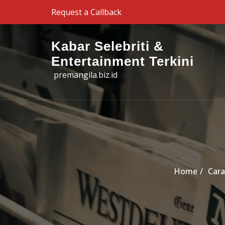
Skip to the content
Request a Callback
Kabar Selebriti &
Entertainment Terkini
premangila.biz.id
Home
Cara