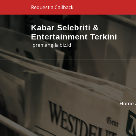
Skip to the content
Request a Callback
Kabar Selebriti &
Entertainment Terkini
premangila.biz.id
Home