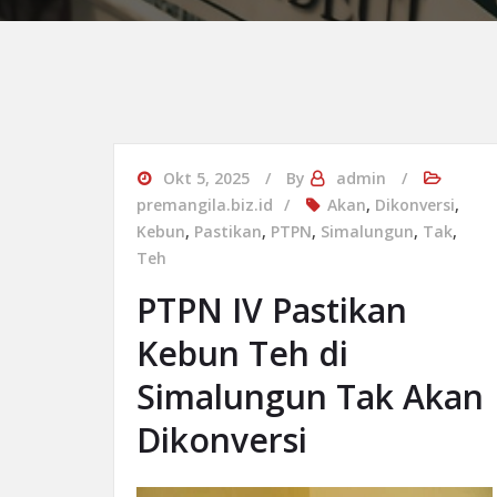
Okt 5, 2025
By
admin
premangila.biz.id
Akan
,
Dikonversi
,
Kebun
,
Pastikan
,
PTPN
,
Simalungun
,
Tak
,
Teh
PTPN IV Pastikan
Kebun Teh di
Simalungun Tak Akan
Dikonversi