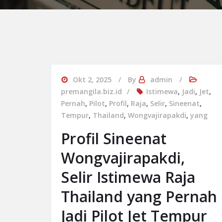
Okt 2, 2025
By
admin
premangila.biz.id
Istimewa
,
Jadi
,
Jet
,
Pernah
,
Pilot
,
Profil
,
Raja
,
Selir
,
Sineenat
,
Tempur
,
Thailand
,
Wongvajirapakdi
,
yang
Profil Sineenat
Wongvajirapakdi,
Selir Istimewa Raja
Thailand yang Pernah
Jadi Pilot Jet Tempur