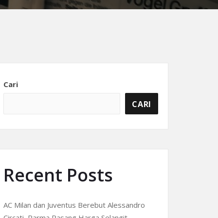
Cari
CARI
Recent Posts
AC Milan dan Juventus Berebut Alessandro
Circati, Parma Pasang Harga Selangit