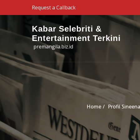
Skip to the content
Request a Callback
Kabar Selebriti &
Entertainment Terkini
premangila.biz.id
Home
Profil Sineen