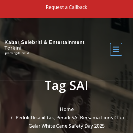
Skip to the content
Request a Callback
Kabar Selebriti & Entertainment
Terkini
premangila.biz.id
Tag SAI
Home
Peduli Disabilitas, Peradi SAI Bersama Lions Club
Gelar White Cane Safety Day 2025