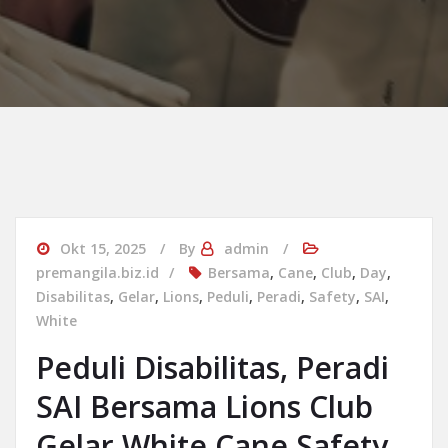
Okt 15, 2025
By
admin
premangila.biz.id
Bersama
,
Cane
,
Club
,
Day
,
Disabilitas
,
Gelar
,
Lions
,
Peduli
,
Peradi
,
Safety
,
SAI
,
White
Peduli Disabilitas, Peradi
SAI Bersama Lions Club
Gelar White Cane Safety