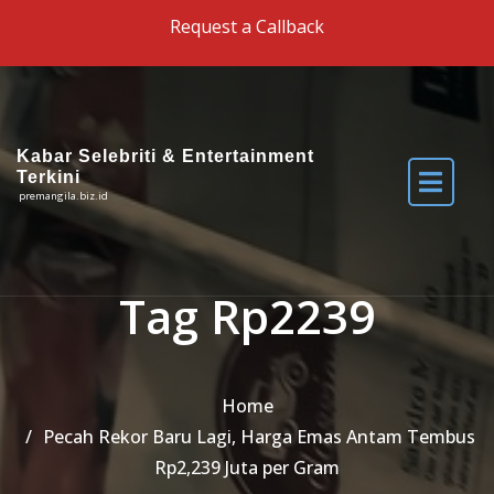
Skip to the content
Request a Callback
Kabar Selebriti & Entertainment
Terkini
premangila.biz.id
Tag Rp2239
Home
Pecah Rekor Baru Lagi, Harga Emas Antam Tembus
Rp2,239 Juta per Gram