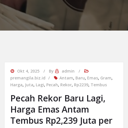
Okt 4, 2025
By
admin
premangila.biz.id
Antam
,
Baru
,
Emas
,
Gram
,
Harga
,
Juta
,
Lagi
,
Pecah
,
Rekor
,
Rp2239
,
Tembus
Pecah Rekor Baru Lagi,
Harga Emas Antam
Tembus Rp2,239 Juta per