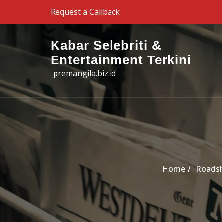
Skip to the content
Request a Callback
Kabar Selebriti &
Entertainment Terkini
premangila.biz.id
Home
Roadsh