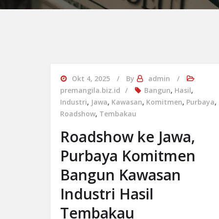
Okt 4, 2025
By
admin
premangila.biz.id
Bangun
,
Hasil
,
Industri
,
Jawa
,
Kawasan
,
Komitmen
,
Purbaya
,
Roadshow
,
Tembakau
Roadshow ke Jawa,
Purbaya Komitmen
Bangun Kawasan
Industri Hasil
Tembakau