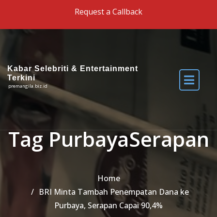
Skip to the content
Request a Callback
Kabar Selebriti & Entertainment
Terkini
premangila.biz.id
Tag PurbayaSerapan
Home
BRI Minta Tambah Penempatan Dana ke
Purbaya, Serapan Capai 90,4%