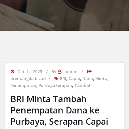
Okt 14, 2025
By
admin
premangila.biz.id
BRI
,
Capai
,
Dana
,
Minta
,
Penempatan
,
PurbayaSerapan
,
Tambah
BRI Minta Tambah
Penempatan Dana ke
Purbaya, Serapan Capai