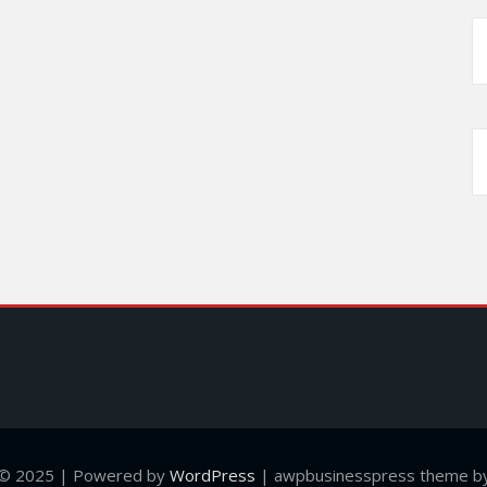
 © 2025 | Powered by
WordPress
|
awpbusinesspress theme by