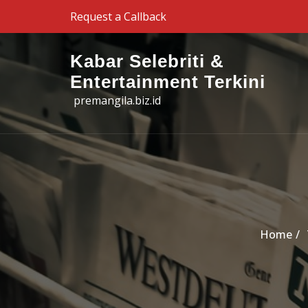
Skip to the content
Request a Callback
Kabar Selebriti &
Entertainment Terkini
premangila.biz.id
Home