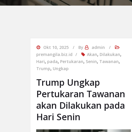
Okt 10, 2025
By
admin
premangila.biz.id
Akan
,
Dilakukan
,
Hari
,
pada
,
Pertukaran
,
Senin
,
Tawanan
,
Trump
,
Ungkap
Trump Ungkap
Pertukaran Tawanan
akan Dilakukan pada
Hari Senin