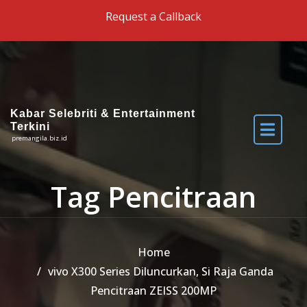
Skip to the content
Request a Callback
Kabar Selebriti & Entertainment
Terkini
premangila.biz.id
Tag Pencitraan
Home
vivo X300 Series Diluncurkan, Si Raja Ganda
Pencitraan ZEISS 200MP