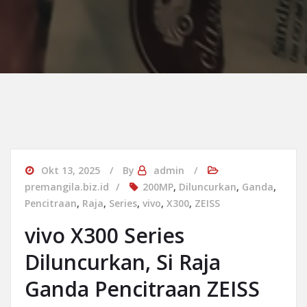
Okt 13, 2025
By
admin
premangila.biz.id
200MP
,
Diluncurkan
,
Ganda
,
Pencitraan
,
Raja
,
Series
,
vivo
,
X300
,
ZEISS
vivo X300 Series
Diluncurkan, Si Raja
Ganda Pencitraan ZEISS