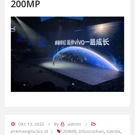
200MP
Okt 13, 2025
By
admin
premangila.biz.id
200MP
,
Diluncurkan
,
Ganda
,