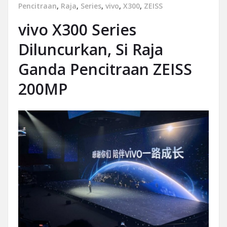
Pencitraan
,
Raja
,
Series
,
vivo
,
X300
,
ZEISS
vivo X300 Series
Diluncurkan, Si Raja
Ganda Pencitraan ZEISS
200MP