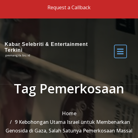
Skip to the content
Request a Callback
Kabar Selebriti & Entertainment
Terkini
premangila.biz.id
Tag Pemerkosaan
Home
9 Kebohongan Utama Israel untuk Membenarkan
Genosida di Gaza, Salah Satunya Pemerkosaan Massal