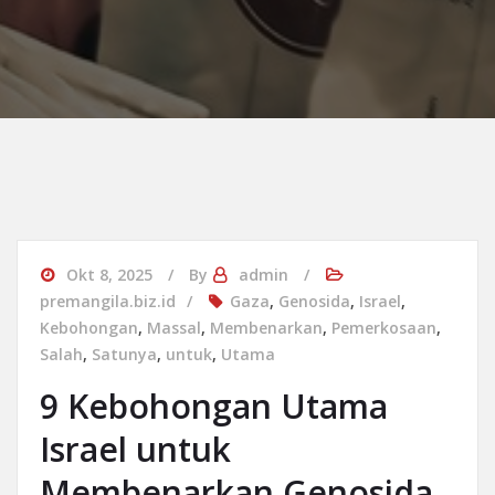
Okt 8, 2025
By
admin
premangila.biz.id
Gaza
,
Genosida
,
Israel
,
Kebohongan
,
Massal
,
Membenarkan
,
Pemerkosaan
,
Salah
,
Satunya
,
untuk
,
Utama
9 Kebohongan Utama
Israel untuk
Membenarkan Genosida