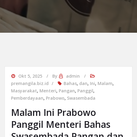
Okt 5, 2025
By
admin
premangila.biz.id
Bahas
,
dan
,
Ini
,
Malam
,
Masyarakat
,
Menteri
,
Pangan
,
Panggil
,
Pemberdayaan
,
Prabowo
,
Swasembada
Malam Ini Prabowo
Panggil Menteri Bahas
Swasembada Pangan dan