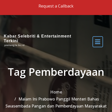
Skip to the content
Request a Callback
Kabar Selebriti & Entertainment
Terkini
premangila.biz.id
Tag Pemberdayaan
Home
Malam Ini Prabowo Panggil Menteri Bahas
Swasembada Pangan dan Pemberdayaan Masyarakat