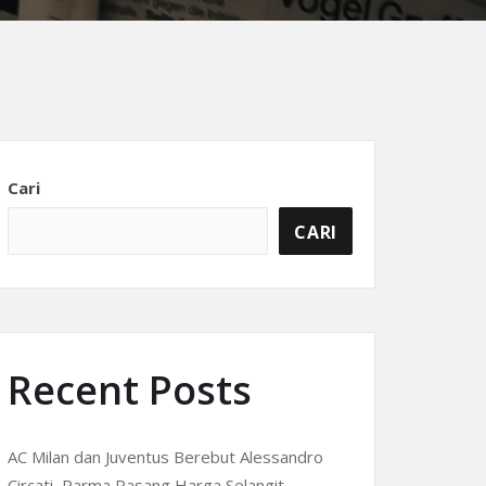
Cari
CARI
Recent Posts
AC Milan dan Juventus Berebut Alessandro
Circati, Parma Pasang Harga Selangit