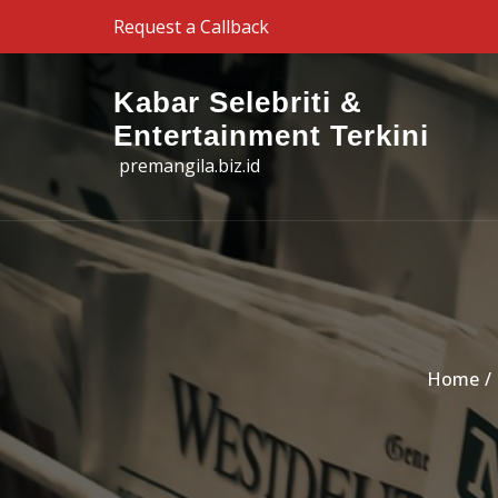
Skip to the content
Request a Callback
Kabar Selebriti &
Entertainment Terkini
premangila.biz.id
Home