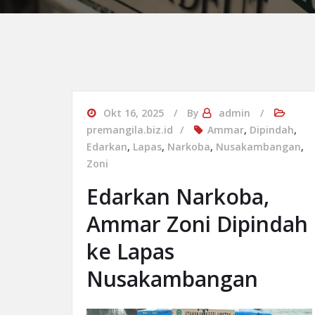
Okt 16, 2025
By
admin
premangila.biz.id
Ammar
,
Dipindah
,
Edarkan
,
Lapas
,
Narkoba
,
Nusakambangan
,
Zoni
Edarkan Narkoba,
Ammar Zoni Dipindah
ke Lapas
Nusakambangan