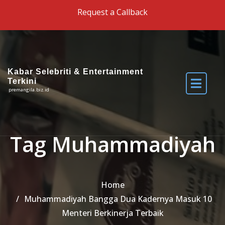
Skip to the content
Request a Callback
Kabar Selebriti & Entertainment
Terkini
premangila.biz.id
Tag Muhammadiyah
Home
Muhammadiyah Bangga Dua Kadernya Masuk 10
Menteri Berkinerja Terbaik