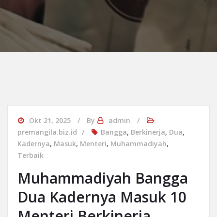
Okt 21, 2025
By
admin
premangila.biz.id
Bangga
,
Berkinerja
,
Dua
,
Kadernya
,
Masuk
,
Menteri
,
Muhammadiyah
,
Terbaik
Muhammadiyah Bangga
Dua Kadernya Masuk 10
Menteri Berkinerja