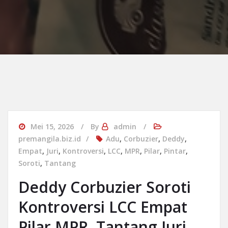
Mei 15, 2026
By
admin
premangila.biz.id
Adu
,
Corbuzier
,
Deddy
,
Empat
,
Juri
,
Kontroversi
,
LCC
,
MPR
,
Pilar
,
Pintar
,
Soroti
,
Tantang
Deddy Corbuzier Soroti
Kontroversi LCC Empat
Pilar MPR, Tantang Juri