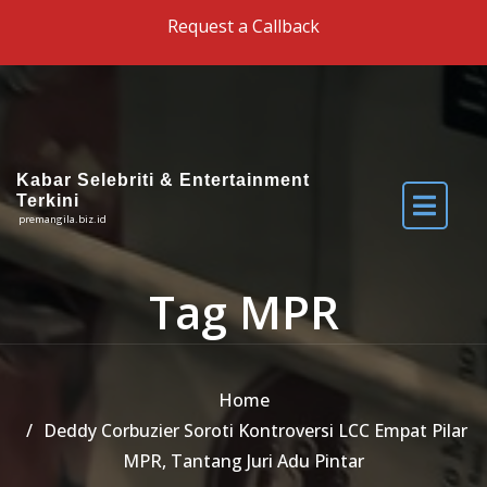
Skip to the content
Request a Callback
Kabar Selebriti & Entertainment
Terkini
premangila.biz.id
Tag MPR
Home
Deddy Corbuzier Soroti Kontroversi LCC Empat Pilar
MPR, Tantang Juri Adu Pintar