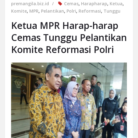
premangila.biz.id
Cemas
,
Harapharap
,
Ketua
,
Komite
,
MPR
,
Pelantikan
,
Polri
,
Reformasi
,
Tunggu
Ketua MPR Harap-harap
Cemas Tunggu Pelantikan
Komite Reformasi Polri