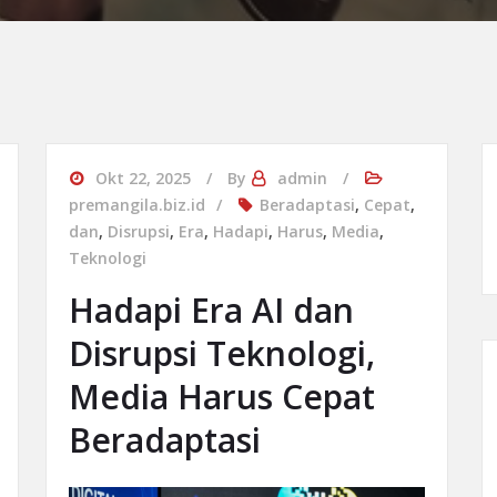
Okt 22, 2025
By
admin
premangila.biz.id
Beradaptasi
,
Cepat
,
dan
,
Disrupsi
,
Era
,
Hadapi
,
Harus
,
Media
,
Teknologi
Hadapi Era AI dan
Disrupsi Teknologi,
Media Harus Cepat
Beradaptasi