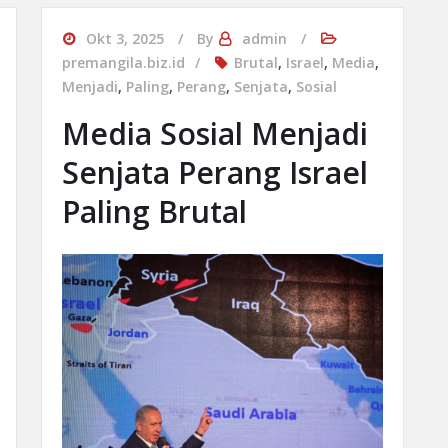
Okt 3, 2025
By
admin
premangila.biz.id
Brutal
,
Israel
,
Media
,
Menjadi
,
Paling
,
Perang
,
Senjata
,
Sosial
Media Sosial Menjadi
Senjata Perang Israel
Paling Brutal