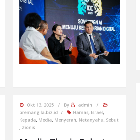
Okt 13, 2025
By
admin
premangila.biz.id
Hamas
,
Israel
,
Kepada
,
Media
,
Menyerah
,
Netanyahu
,
Sebut
,
Zionis