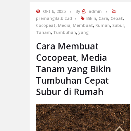
Okt 6, 2025
By
admin
premangila.biz.id
Bikin
,
Cara
,
Cepat
,
Cocopeat
,
Media
,
Membuat
,
Rumah
,
Subur
,
Tanam
,
Tumbuhan
,
yang
Cara Membuat
Cocopeat, Media
Tanam yang Bikin
Tumbuhan Cepat
Subur di Rumah