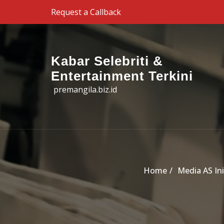
Skip to the content
Request a Callback
Kabar Selebriti &
Entertainment Terkini
premangila.biz.id
Home
Media AS In