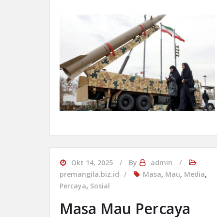
Okt 14, 2025
By
admin
premangila.biz.id
Masa
,
Mau
,
Media
,
Percaya
,
Sosial
Masa Mau Percaya