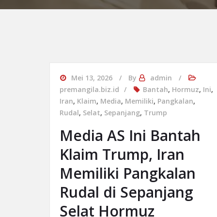
Mei 13, 2026
By
admin
premangila.biz.id
Bantah
,
Hormuz
,
Ini
,
Iran
,
Klaim
,
Media
,
Memiliki
,
Pangkalan
,
Rudal
,
Selat
,
Sepanjang
,
Trump
Media AS Ini Bantah
Klaim Trump, Iran
Memiliki Pangkalan
Rudal di Sepanjang
Selat Hormuz