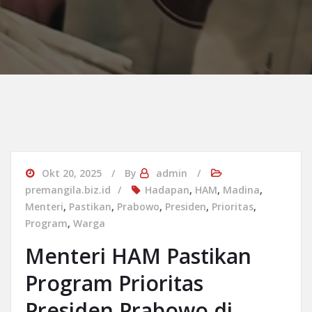
Okt 20, 2025
By
admin
premangila.biz.id
Hadapan
,
HAM
,
Madina
,
Menteri
,
Pastikan
,
Prabowo
,
Presiden
,
Prioritas
,
Program
,
Warga
Menteri HAM Pastikan
Program Prioritas
Presiden Prabowo di