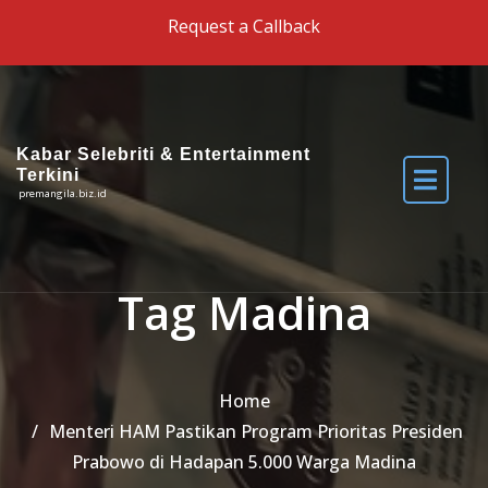
Skip to the content
Request a Callback
Kabar Selebriti & Entertainment
Terkini
premangila.biz.id
Tag Madina
Home
Menteri HAM Pastikan Program Prioritas Presiden
Prabowo di Hadapan 5.000 Warga Madina