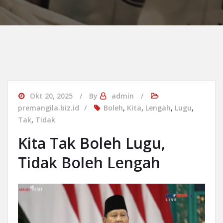
Okt 20, 2025
By
admin
premangila.biz.id
Boleh
,
Kita
,
Lengah
,
Lugu
,
Tak
,
Tidak
Kita Tak Boleh Lugu,
Tidak Boleh Lengah