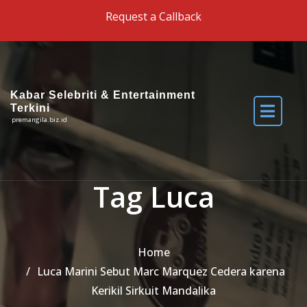
Skip to the content
Request a Callback
Kabar Selebriti & Entertainment
Terkini
premangila.biz.id
Tag Luca
Home
Luca Marini Sebut Marc Marquez Cedera karena
Kerikil Sirkuit Mandalika