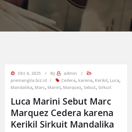
Okt 6, 2025
By
admin
premangila.biz.id
Cedera
,
karena
,
Kerikil
,
Luca
,
Mandalika
,
Marc
,
Marini
,
Marquez
,
Sebut
,
Sirkuit
Luca Marini Sebut Marc
Marquez Cedera karena
Kerikil Sirkuit Mandalika