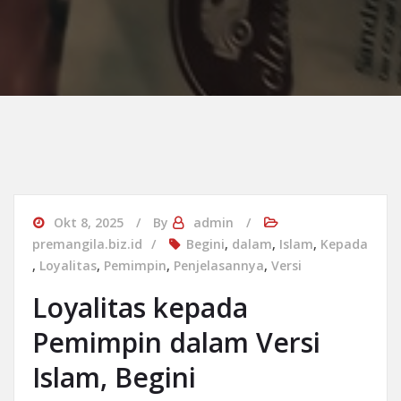
Okt 8, 2025
By
admin
premangila.biz.id
Begini
,
dalam
,
Islam
,
Kepada
,
Loyalitas
,
Pemimpin
,
Penjelasannya
,
Versi
Loyalitas kepada
Pemimpin dalam Versi
Islam, Begini