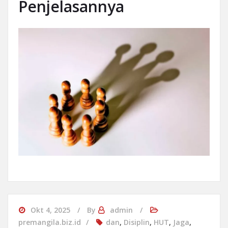
Penjelasannya
Okt 4, 2025
By
admin
premangila.biz.id
dan
,
Disiplin
,
HUT
,
Jaga
,