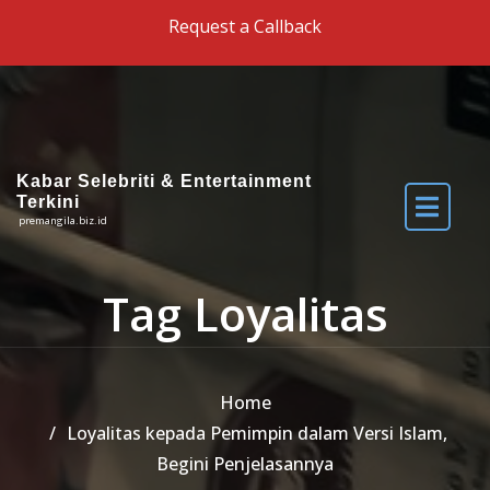
Skip to the content
Request a Callback
Kabar Selebriti & Entertainment
Terkini
premangila.biz.id
Tag Loyalitas
Home
Loyalitas kepada Pemimpin dalam Versi Islam,
Begini Penjelasannya