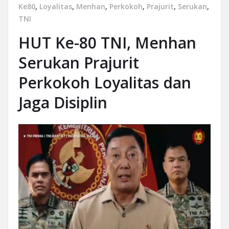
Ke80
,
Loyalitas
,
Menhan
,
Perkokoh
,
Prajurit
,
Serukan
,
TNI
HUT Ke-80 TNI, Menhan
Serukan Prajurit
Perkokoh Loyalitas dan
Jaga Disiplin