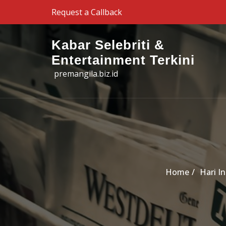
Skip to the content
Request a Callback
Kabar Selebriti &
Entertainment Terkini
premangila.biz.id
Home
Hari In