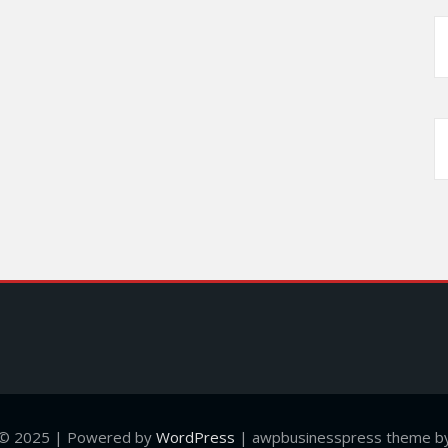
 © 2025 | Powered by
WordPress
|
awpbusinesspress theme by