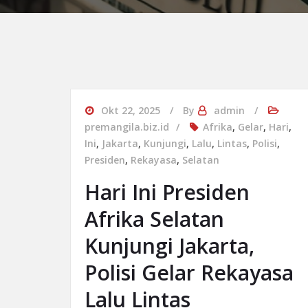
Okt 22, 2025
By
admin
premangila.biz.id
Afrika
,
Gelar
,
Hari
,
Ini
,
Jakarta
,
Kunjungi
,
Lalu
,
Lintas
,
Polisi
,
Presiden
,
Rekayasa
,
Selatan
Hari Ini Presiden
Afrika Selatan
Kunjungi Jakarta,
Polisi Gelar Rekayasa
Lalu Lintas