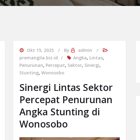
Okt 15, 2025
By
admin
premangila.biz.id
Angka
,
Lintas
,
Penurunan
,
Percepat
,
Sektor
,
Sinergi
,
Stunting
,
Wonosobo
Sinergi Lintas Sektor
Percepat Penurunan
Angka Stunting di
Wonosobo