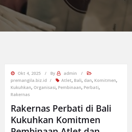
Okt 4, 2025
By
admin
premangila.biz.id
Atlet
,
Bali
,
dan
,
Komitmen
,
Kukuhkan
,
Organisasi
,
Pembinaan
,
Perbati
,
Rakernas
Rakernas Perbati di Bali
Kukuhkan Komitmen
Pembinaan Atlet dan