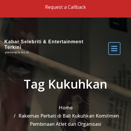
Skip to the content
Request a Callback
Kabar Selebriti & Entertainment
Terkini
premangila.biz.id
Tag Kukuhkan
Home
Rakernas Perbati di Bali Kukuhkan Komitmen
Pembinaan Atlet dan Organisasi