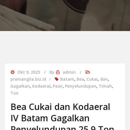
Okt 9, 2025
By
admin
premangila.biz.id
Batam
,
Bea
,
Cukai
,
dan
,
Gagalkan
,
Kodaeral
,
Pasir
,
Penyelundupan
,
Timah
,
Ton
Bea Cukai dan Kodaeral
IV Batam Gagalkan
Penyelundupan 25,9 Ton