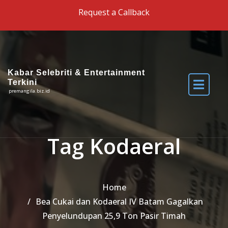
Skip to the content
Request a Callback
Kabar Selebriti & Entertainment
Terkini
premangila.biz.id
Tag Kodaeral
Home
Bea Cukai dan Kodaeral IV Batam Gagalkan
Penyelundupan 25,9 Ton Pasir Timah