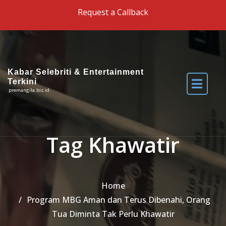
Skip to the content
Request a Callback
Kabar Selebriti & Entertainment
Terkini
premangila.biz.id
Tag Khawatir
Home
Program MBG Aman dan Terus Dibenahi, Orang
Tua Diminta Tak Perlu Khawatir