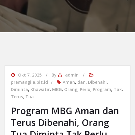
Okt 7, 2025
By
admin
premangila.biz.id
Aman
,
dan
,
Dibenahi
,
Diminta
,
Khawatir
,
MBG
,
Orang
,
Perlu
,
Program
,
Tak
,
Terus
,
Tua
Program MBG Aman dan
Terus Dibenahi, Orang
Tua Diminta Tak Perlu