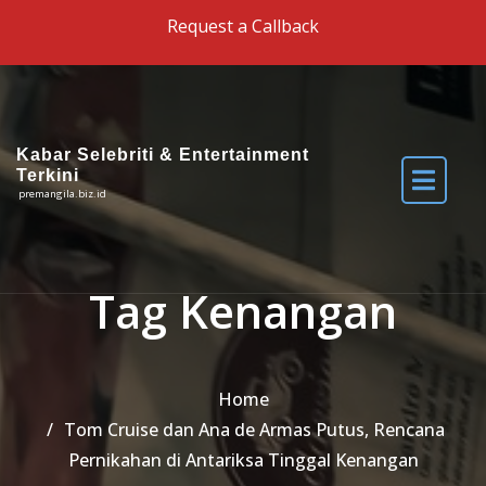
Skip to the content
Request a Callback
Kabar Selebriti & Entertainment
Terkini
premangila.biz.id
Tag Kenangan
Home
Tom Cruise dan Ana de Armas Putus, Rencana
Pernikahan di Antariksa Tinggal Kenangan