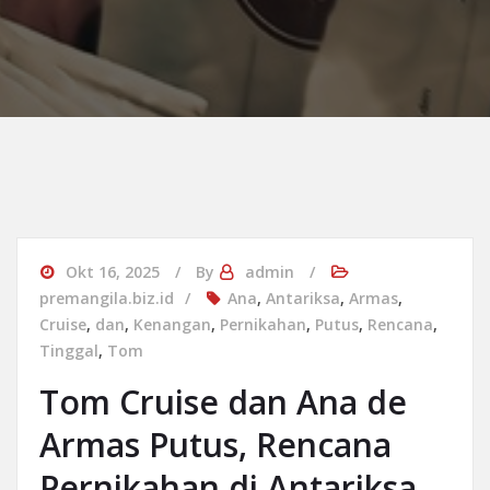
Okt 16, 2025
By
admin
premangila.biz.id
Ana
,
Antariksa
,
Armas
,
Cruise
,
dan
,
Kenangan
,
Pernikahan
,
Putus
,
Rencana
,
Tinggal
,
Tom
Tom Cruise dan Ana de
Armas Putus, Rencana
Pernikahan di Antariksa